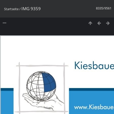
IMG 9359
8335/9561
Startseite
/