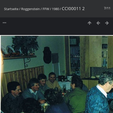
CCI00011 2
7/11
Startseite
/
Roggenstein
/
FFW
/
1980
/